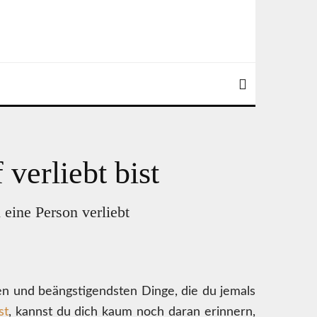
verliebt bist
 eine Person verliebt
ten und beängstigendsten Dinge, die du jemals
st
, kannst du dich kaum noch daran erinnern,