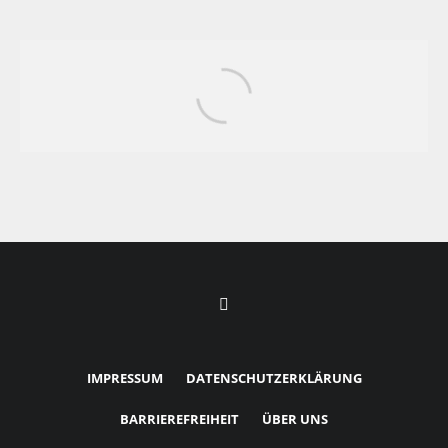
Dating: Haben sich die Frauen von den
Männern zu weit entfernt?
IMPRESSUM
DATENSCHUTZERKLÄRUNG
BARRIEREFREIHEIT
ÜBER UNS