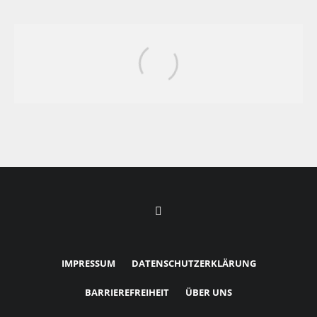
Horoskop für das Jahr 2026: Das
erwartet dein Sternzeichen im neuen Jahr
IMPRESSUM
DATENSCHUTZERKLÄRUNG
BARRIEREFREIHEIT
ÜBER UNS